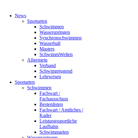
News
Sportarten
Schwimmen
Wasserspringen
Synchronschwimmen
Wasserball
Masters
SchwimmWelten
Allgemein
Verband
Schwimmjugend
Lehrwesen
Sportarten
Schwimmen
Fachwart /
Fachausschuss
Bestenlisten
Fachwart / Amtliches /
Kader
Leistungssportliche
Laufbahn
Schwimmarten
Wasserspringen