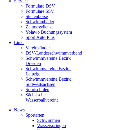
Service
Formulare DSV
Formulare SSV
Stellenbörse
Schwimmbäder
Zeitmessdienst
Yolawo Buchungssystem
Sport Auto Plus
Links
Vereinsfinder
DSV/Landesschwimmverband
Schwimmvereine Bezirk
Dresden
Schwimmvereine Bezirk
Leipzig
Schwimmvereine Bezirk
Südwestsachsen
Sportschulen
Sächsische
Wasserballvereine
News
Sportarten
Schwimmen
Wasserspringen