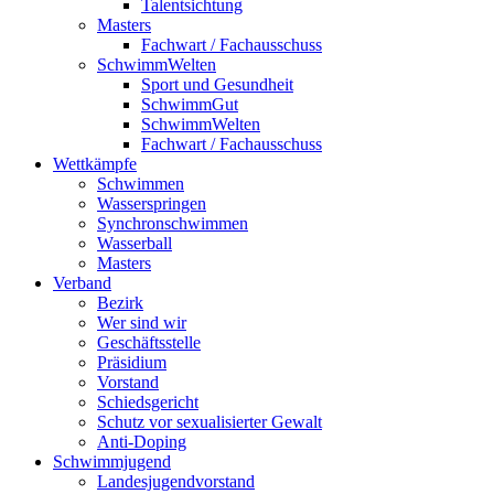
Talentsichtung
Masters
Fachwart / Fachausschuss
SchwimmWelten
Sport und Gesundheit
SchwimmGut
SchwimmWelten
Fachwart / Fachausschuss
Wettkämpfe
Schwimmen
Wasserspringen
Synchronschwimmen
Wasserball
Masters
Verband
Bezirk
Wer sind wir
Geschäftsstelle
Präsidium
Vorstand
Schiedsgericht
Schutz vor sexualisierter Gewalt
Anti-Doping
Schwimmjugend
Landesjugendvorstand