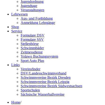
Jugendordnung
Jugendtage
Veranstaltungen
Lehrwesen
Aus- und Fortbildung
Anmeldung Lehrgänge
Shop
Service
Formulare DSV
Formulare SSV
Stellenbörse
Schwimmbäder
Zeitmessdienst
Yolawo Buchungssystem
Sport Auto Plus
Links
Vereinsfinder
DSV/Landesschwimmverband
Schwimmvereine Bezirk Dresden
Schwimmvereine Bezirk Leipzig
Schwimmvereine Bezirk Südwestsachsen
Sportschulen
Sächsische Wasserballvereine
Home
/