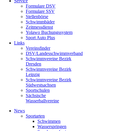
Service
Formulare DSV
Formulare SSV
Stellenbörse
Schwimmbäder
Zeitmessdienst
Yolawo Buchungssystem
Sport Auto Plus
Links
Vereinsfinder
DSV/Landesschwimmverband
Schwimmvereine Bezirk
Dresden
Schwimmvereine Bezirk
Leipzig
Schwimmvereine Bezirk
Südwestsachsen
Sportschulen
Sächsische
Wasserballvereine
News
Sportarten
Schwimmen
Wasserspringen