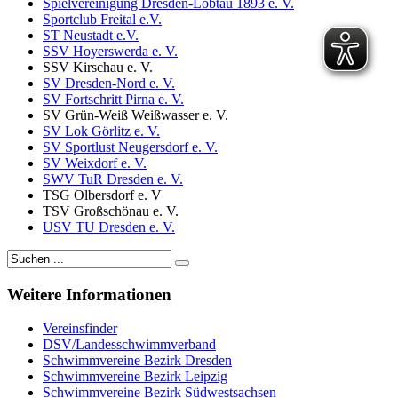
Spielvereinigung Dresden-Löbtau 1893 e. V.
Sportclub Freital e.V.
ST Neustadt e.V.
SSV Hoyerswerda e. V.
SSV Kirschau e. V.
SV Dresden-Nord e. V.
SV Fortschritt Pirna e. V.
SV Grün-Weiß Weißwasser e. V.
SV Lok Görlitz e. V.
SV Sportlust Neugersdorf e. V.
SV Weixdorf e. V.
SWV TuR Dresden e. V.
TSG Olbersdorf e. V
TSV Großschönau e. V.
USV TU Dresden e. V.
Weitere
Informationen
Vereinsfinder
DSV/Landesschwimmverband
Schwimmvereine Bezirk Dresden
Schwimmvereine Bezirk Leipzig
Schwimmvereine Bezirk Südwestsachsen