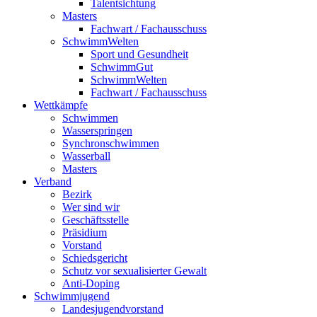
Talentsichtung
Masters
Fachwart / Fachausschuss
SchwimmWelten
Sport und Gesundheit
SchwimmGut
SchwimmWelten
Fachwart / Fachausschuss
Wettkämpfe
Schwimmen
Wasserspringen
Synchronschwimmen
Wasserball
Masters
Verband
Bezirk
Wer sind wir
Geschäftsstelle
Präsidium
Vorstand
Schiedsgericht
Schutz vor sexualisierter Gewalt
Anti-Doping
Schwimmjugend
Landesjugendvorstand