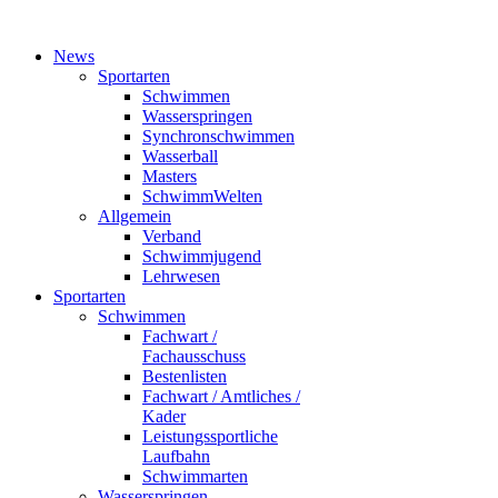
News
Sportarten
Schwimmen
Wasserspringen
Synchronschwimmen
Wasserball
Masters
SchwimmWelten
Allgemein
Verband
Schwimmjugend
Lehrwesen
Sportarten
Schwimmen
Fachwart /
Fachausschuss
Bestenlisten
Fachwart / Amtliches /
Kader
Leistungssportliche
Laufbahn
Schwimmarten
Wasserspringen