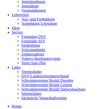
Jugendordnung
Jugendtage
Veranstaltungen
Lehrwesen
Aus- und Fortbildung
Anmeldung Lehrgänge
Shop
Service
Formulare DSV
Formulare SSV
Stellenbörse
Schwimmbäder
Zeitmessdienst
Yolawo Buchungssystem
Sport Auto Plus
Links
Vereinsfinder
DSV/Landesschwimmverband
Schwimmvereine Bezirk Dresden
Schwimmvereine Bezirk Leipzig
Schwimmvereine Bezirk Südwestsachsen
Sportschulen
Sächsische Wasserballvereine
Home
/