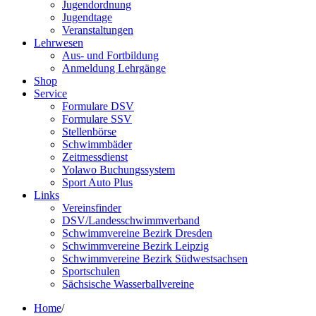
Jugendordnung
Jugendtage
Veranstaltungen
Lehrwesen
Aus- und Fortbildung
Anmeldung Lehrgänge
Shop
Service
Formulare DSV
Formulare SSV
Stellenbörse
Schwimmbäder
Zeitmessdienst
Yolawo Buchungssystem
Sport Auto Plus
Links
Vereinsfinder
DSV/Landesschwimmverband
Schwimmvereine Bezirk Dresden
Schwimmvereine Bezirk Leipzig
Schwimmvereine Bezirk Südwestsachsen
Sportschulen
Sächsische Wasserballvereine
Home
/