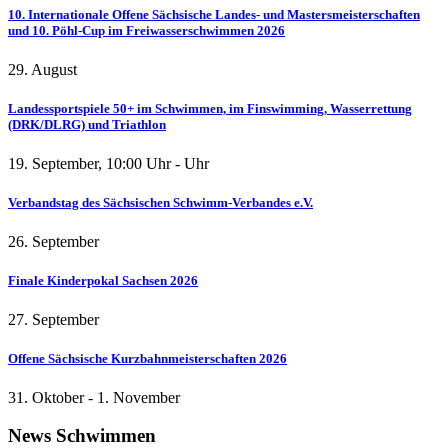
10. Internationale Offene Sächsische Landes- und Mastersmeisterschaften
und 10. Pöhl-Cup im Freiwasserschwimmen 2026
29. August
Landessportspiele 50+ im Schwimmen, im Finswimming, Wasserrettung
(DRK/DLRG) und Triathlon
19. September
,
10:00
Uhr -
Uhr
Verbandstag des Sächsischen Schwimm-Verbandes e.V.
26. September
Finale Kinderpokal Sachsen 2026
27. September
Offene Sächsische Kurzbahnmeisterschaften 2026
31. Oktober
-
1. November
News
Schwimmen