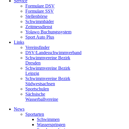
Service
Formulare DSV
Formulare SSV
Stellenbörse
Schwimmbäder
Zeitmessdienst
Yolawo Buchungssystem
Sport Auto Plus
Links
Vereinsfinder
DSV/Landesschwimmverband
Schwimmvereine Bezirk
Dresden
Schwimmvereine Bezirk
Leipzig
Schwimmvereine Bezirk
Südwestsachsen
Sportschulen
Sächsische
Wasserballvereine
News
Sportarten
Schwimmen
Wasserspringen