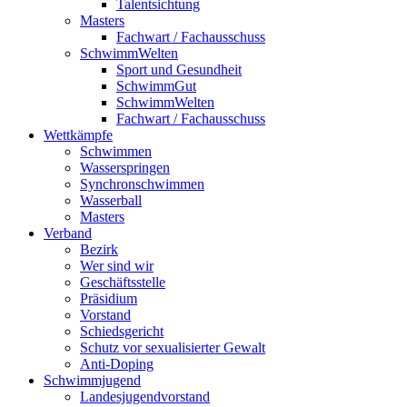
Talentsichtung
Masters
Fachwart / Fachausschuss
SchwimmWelten
Sport und Gesundheit
SchwimmGut
SchwimmWelten
Fachwart / Fachausschuss
Wettkämpfe
Schwimmen
Wasserspringen
Synchronschwimmen
Wasserball
Masters
Verband
Bezirk
Wer sind wir
Geschäftsstelle
Präsidium
Vorstand
Schiedsgericht
Schutz vor sexualisierter Gewalt
Anti-Doping
Schwimmjugend
Landesjugendvorstand