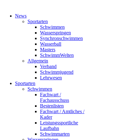
News
Sportarten
Schwimmen
Wasserspringen
Synchronschwimmen
Wasserball
Masters
SchwimmWelten
Allgemein
Verband
Schwimmjugend
Lehrwesen
Sportarten
Schwimmen
Fachwart /
Fachausschuss
Bestenlisten
Fachwart / Amtliches /
Kader
Leistungssportliche
Laufbahn
Schwimmarten
Wasserspringen