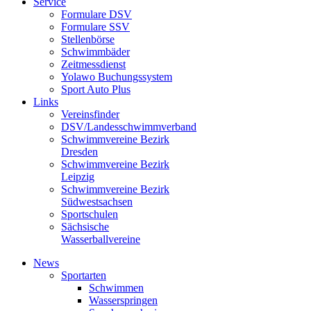
Service
Formulare DSV
Formulare SSV
Stellenbörse
Schwimmbäder
Zeitmessdienst
Yolawo Buchungssystem
Sport Auto Plus
Links
Vereinsfinder
DSV/Landesschwimmverband
Schwimmvereine Bezirk
Dresden
Schwimmvereine Bezirk
Leipzig
Schwimmvereine Bezirk
Südwestsachsen
Sportschulen
Sächsische
Wasserballvereine
News
Sportarten
Schwimmen
Wasserspringen