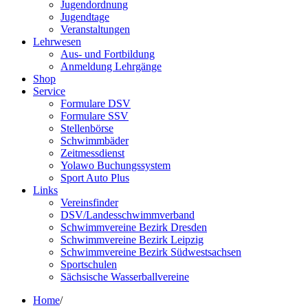
Jugendordnung
Jugendtage
Veranstaltungen
Lehrwesen
Aus- und Fortbildung
Anmeldung Lehrgänge
Shop
Service
Formulare DSV
Formulare SSV
Stellenbörse
Schwimmbäder
Zeitmessdienst
Yolawo Buchungssystem
Sport Auto Plus
Links
Vereinsfinder
DSV/Landesschwimmverband
Schwimmvereine Bezirk Dresden
Schwimmvereine Bezirk Leipzig
Schwimmvereine Bezirk Südwestsachsen
Sportschulen
Sächsische Wasserballvereine
Home
/