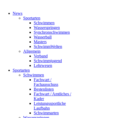
News
Sportarten
Schwimmen
Wasserspringen
Synchronschwimmen
Wasserball
Masters
SchwimmWelten
Allgemein
Verband
Schwimmjugend
Lehrwesen
Sportarten
Schwimmen
Fachwart /
Fachausschuss
Bestenlisten
Fachwart / Amtliches /
Kader
Leistungssportliche
Laufbahn
Schwimmarten
Wasserspringen