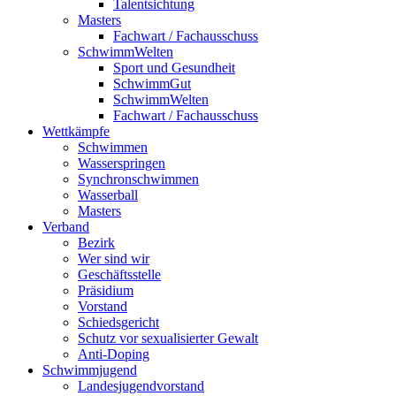
Talentsichtung
Masters
Fachwart / Fachausschuss
SchwimmWelten
Sport und Gesundheit
SchwimmGut
SchwimmWelten
Fachwart / Fachausschuss
Wettkämpfe
Schwimmen
Wasserspringen
Synchronschwimmen
Wasserball
Masters
Verband
Bezirk
Wer sind wir
Geschäftsstelle
Präsidium
Vorstand
Schiedsgericht
Schutz vor sexualisierter Gewalt
Anti-Doping
Schwimmjugend
Landesjugendvorstand