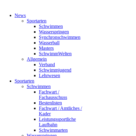
News
Sportarten
Schwimmen
Wasserspringen
Synchronschwimmen
Wasserball
Masters
SchwimmWelten
Allgemein
Verband
Schwimmjugend
Lehrwesen
Sportarten
Schwimmen
Fachwart /
Fachausschuss
Bestenlisten
Fachwart / Amtliches /
Kader
Leistungssportliche
Laufbahn
Schwimmarten
Wasserspringen