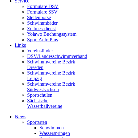
Service
Formulare DSV
Formulare SSV
Stellenbörse
Schwimmbäder
Zeitmessdienst
Yolawo Buchungssystem
Sport Auto Plus
Links
Vereinsfinder
DSV/Landesschwimmverband
Schwimmvereine Bezirk
Dresden
Schwimmvereine Bezirk
Leipzig
Schwimmvereine Bezirk
Südwestsachsen
Sportschulen
Sächsische
Wasserballvereine
News
Sportarten
Schwimmen
Wasserspringen