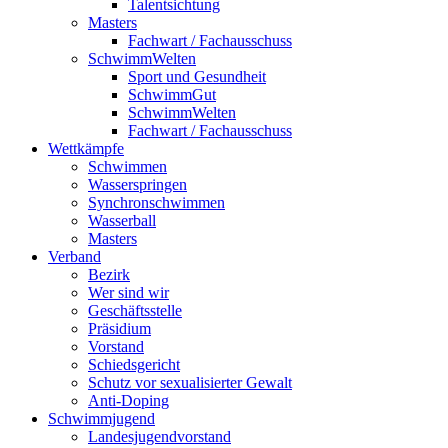
Talentsichtung
Masters
Fachwart / Fachausschuss
SchwimmWelten
Sport und Gesundheit
SchwimmGut
SchwimmWelten
Fachwart / Fachausschuss
Wettkämpfe
Schwimmen
Wasserspringen
Synchronschwimmen
Wasserball
Masters
Verband
Bezirk
Wer sind wir
Geschäftsstelle
Präsidium
Vorstand
Schiedsgericht
Schutz vor sexualisierter Gewalt
Anti-Doping
Schwimmjugend
Landesjugendvorstand