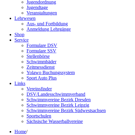
Jugendordnung
Jugendtage
Veranstaltungen
Lehrwesen
Aus- und Fortbildung
Anmeldung Lehrgänge
Shop
Service
Formulare DSV
Formulare SSV
Stellenbörse
Schwimmbäder
Zeitmessdienst
Yolawo Buchungssystem
Sport Auto Plus
Links
Vereinsfinder
DSV/Landesschwimmverband
Schwimmvereine Bezirk Dresden
Schwimmvereine Bezirk Leipzig
Schwimmvereine Bezirk Südwestsachsen
Sportschulen
Sächsische Wasserballvereine
Home
/