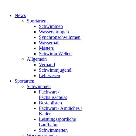
News
Sportarten
Schwimmen
Wasserspringen
Synchronschwimmen
Wasserball
Masters
SchwimmWelten
Allgemein
Verband
Schwimmjugend
Lehrwesen
Sportarten
Schwimmen
Fachwart /
Fachausschuss
Bestenlisten
Fachwart / Amtliches /
Kader
Leistungssportliche
Laufbahn
Schwimmarten
Wasserspringen