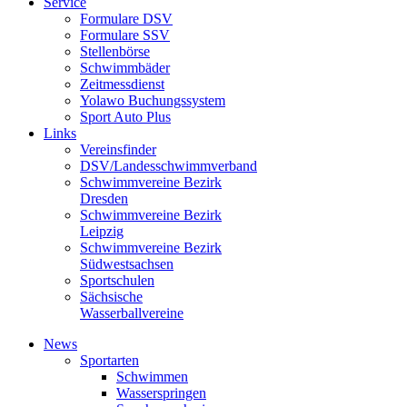
Service
Formulare DSV
Formulare SSV
Stellenbörse
Schwimmbäder
Zeitmessdienst
Yolawo Buchungssystem
Sport Auto Plus
Links
Vereinsfinder
DSV/Landesschwimmverband
Schwimmvereine Bezirk
Dresden
Schwimmvereine Bezirk
Leipzig
Schwimmvereine Bezirk
Südwestsachsen
Sportschulen
Sächsische
Wasserballvereine
News
Sportarten
Schwimmen
Wasserspringen