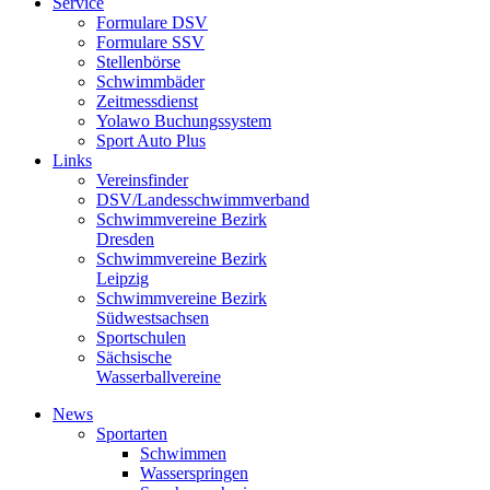
Service
Formulare DSV
Formulare SSV
Stellenbörse
Schwimmbäder
Zeitmessdienst
Yolawo Buchungssystem
Sport Auto Plus
Links
Vereinsfinder
DSV/Landesschwimmverband
Schwimmvereine Bezirk
Dresden
Schwimmvereine Bezirk
Leipzig
Schwimmvereine Bezirk
Südwestsachsen
Sportschulen
Sächsische
Wasserballvereine
News
Sportarten
Schwimmen
Wasserspringen