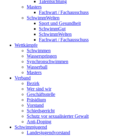
Talentsichtung
Masters
Fachwart / Fachausschuss
SchwimmWelten
Sport und Gesundheit
SchwimmGut
SchwimmWelten
Fachwart / Fachausschuss
Wettkämpfe
Schwimmen
Wasserspringen
Synchronschwimmen
Wasserball
Masters
Verband
Bezirk
Wer sind wir
Geschäftsstelle
Präsidium
Vorstand
Schiedsgericht
Schutz vor sexualisierter Gewalt
Anti-Doping
Schwimmjugend
Landesjugendvorstand