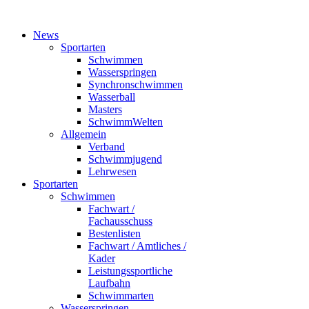
News
Sportarten
Schwimmen
Wasserspringen
Synchronschwimmen
Wasserball
Masters
SchwimmWelten
Allgemein
Verband
Schwimmjugend
Lehrwesen
Sportarten
Schwimmen
Fachwart /
Fachausschuss
Bestenlisten
Fachwart / Amtliches /
Kader
Leistungssportliche
Laufbahn
Schwimmarten
Wasserspringen