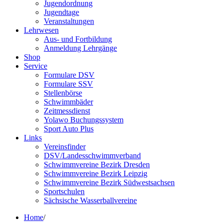
Jugendordnung
Jugendtage
Veranstaltungen
Lehrwesen
Aus- und Fortbildung
Anmeldung Lehrgänge
Shop
Service
Formulare DSV
Formulare SSV
Stellenbörse
Schwimmbäder
Zeitmessdienst
Yolawo Buchungssystem
Sport Auto Plus
Links
Vereinsfinder
DSV/Landesschwimmverband
Schwimmvereine Bezirk Dresden
Schwimmvereine Bezirk Leipzig
Schwimmvereine Bezirk Südwestsachsen
Sportschulen
Sächsische Wasserballvereine
Home
/