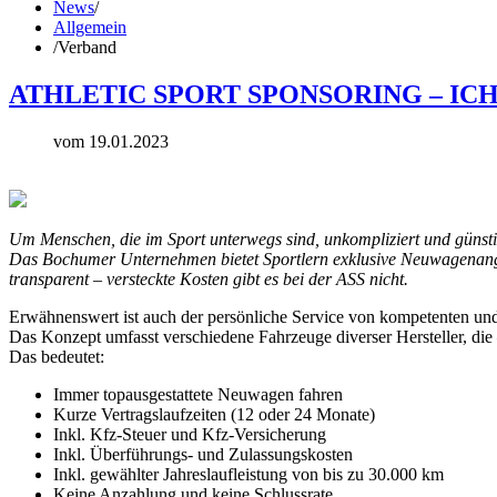
News
/
Allgemein
/
Verband
ATHLETIC SPORT SPONSORING – ICH
vom 19.01.2023
Um Menschen, die im Sport unterwegs sind, unkompliziert und günstig
Das Bochumer Unternehmen bietet Sportlern exklusive Neuwagenangebot
transparent – versteckte Kosten gibt es bei der ASS nicht.
Erwähnenswert ist auch der persönliche Service von kompetenten und 
Das Konzept umfasst verschiedene Fahrzeuge diverser Hersteller, di
Das bedeutet:
Immer topausgestattete Neuwagen fahren
Kurze Vertragslaufzeiten (12 oder 24 Monate)
Inkl. Kfz-Steuer und Kfz-Versicherung
Inkl. Überführungs- und Zulassungskosten
Inkl. gewählter Jahreslaufleistung von bis zu 30.000 km
Keine Anzahlung und keine Schlussrate