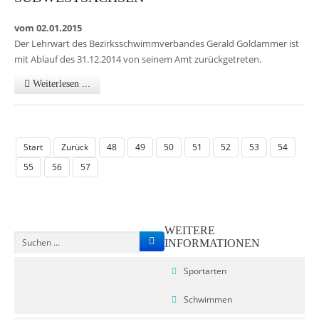
Schutz vor sexualisierter Gewalt
Stellenbörse
DSV/Landesschwimmverband
Talentsichtung
SchwimmWelten
vom 02.01.2015
Der Lehrwart des Bezirksschwimmverbandes Gerald Goldammer ist
Anti-Doping
Schwimmbäder
Schwimmvereine Bezirk Dresden
Fachwart / Fachausschuss
mit Ablauf des 31.12.2014 von seinem Amt zurückgetreten.
Zeitmessdienst
Schwimmvereine Bezirk Leipzig
Weiterlesen ...
Yolawo Buchungssystem
Schwimmvereine Bezirk Südwestsachsen
Sport Auto Plus
Sportschulen
Start
Zurück
48
49
50
51
52
53
54
Sächsische Wasserballvereine
55
56
57
WEITERE
INFORMATIONEN
Sportarten
Schwimmen