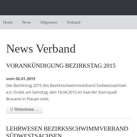
News
Home
News
Allgemein
Verband
Sportarten
Sportarten
News Verband
Wettkämpfe
Allgemein
Schwimmen
Schwimmen
Verband
Wasserspringen
Schwimmen
Wasserspringen
Verband
Fachwart / Fachausschuss
VORANKÜNDIGUNG BEZIRKSTAG 2015
Schwimmjugend
Synchronschwimmen
Wasserspringen
Bezirk
Synchronschwimmen
Schwimmjugend
Bestenlisten
Fachwart / Fachausschuss
vom 02.01.2015
Lehrwesen
Wasserball
Synchronschwimmen
Wer sind wir
Landesjugendvorstand
Wasserball
Lehrwesen
Fachwart / Amtliches / Kader
Fachwart / Fachausschuss
Der Bezirkstag 2015 des Bezirksschwimmverband Südwestsachsen
e.V. findet am Samstag, den 18.04.2015 im Saal der Sternquell
Shop
Masters
Wasserball
Geschäftsstelle
Jugendordnung
Aus- und Fortbildung
Masters
Leistungssportliche Laufbahn
Fachwart / Amtliches / Kader
Fachwart / Fachausschuss
Brauerei in Plauen statt.
Service
SchwimmWelten
Masters
Präsidium
Jugendtage
Anmeldung Lehrgänge
SchwimmWelten
Schwimmarten
Fachwart / Amtliches / Kader
Fachwart / Fachausschuss
Weiterlesen ...
Links
Vorstand
Veranstaltungen
Formulare DSV
Spielplan / Ergebnisse
Sport und Gesundheit
LEHRWESEN BEZIRKSSCHWIMMVERBAND
Schiedsgericht
Formulare SSV
Vereinsfinder
Erfolge
SchwimmGut
SÜDWESTSACHSEN