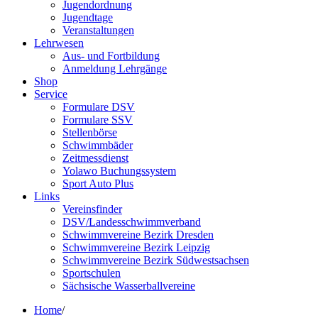
Jugendordnung
Jugendtage
Veranstaltungen
Lehrwesen
Aus- und Fortbildung
Anmeldung Lehrgänge
Shop
Service
Formulare DSV
Formulare SSV
Stellenbörse
Schwimmbäder
Zeitmessdienst
Yolawo Buchungssystem
Sport Auto Plus
Links
Vereinsfinder
DSV/Landesschwimmverband
Schwimmvereine Bezirk Dresden
Schwimmvereine Bezirk Leipzig
Schwimmvereine Bezirk Südwestsachsen
Sportschulen
Sächsische Wasserballvereine
Home
/