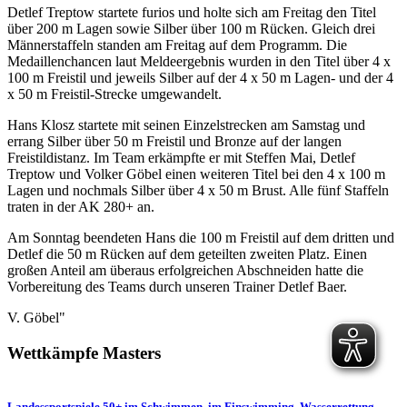
Detlef Treptow startete furios und holte sich am Freitag den Titel
über 200 m Lagen sowie Silber über 100 m Rücken. Gleich drei
Männerstaffeln standen am Freitag auf dem Programm. Die
Medaillenchancen laut Meldeergebnis wurden in den Titel über 4 x
100 m Freistil und jeweils Silber auf der 4 x 50 m Lagen- und der 4
x 50 m Freistil-Strecke umgewandelt.
Hans Klosz startete mit seinen Einzelstrecken am Samstag und
errang Silber über 50 m Freistil und Bronze auf der langen
Freistildistanz. Im Team erkämpfte er mit Steffen Mai, Detlef
Treptow und Volker Göbel einen weiteren Titel bei den 4 x 100 m
Lagen und nochmals Silber über 4 x 50 m Brust. Alle fünf Staffeln
traten in der AK 280+ an.
Am Sonntag beendeten Hans die 100 m Freistil auf dem dritten und
Detlef die 50 m Rücken auf dem geteilten zweiten Platz. Einen
großen Anteil am überaus erfolgreichen Abschneiden hatte die
Vorbereitung des Teams durch unseren Trainer Detlef Baer.
V. Göbel"
Wettkämpfe
Masters
Landessportspiele 50+ im Schwimmen, im Finswimming, Wasserrettung