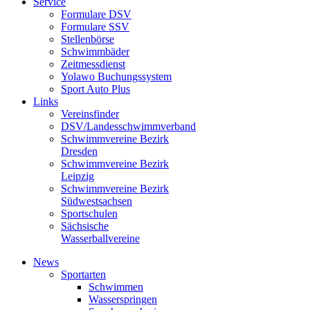
Service
Formulare DSV
Formulare SSV
Stellenbörse
Schwimmbäder
Zeitmessdienst
Yolawo Buchungssystem
Sport Auto Plus
Links
Vereinsfinder
DSV/Landesschwimmverband
Schwimmvereine Bezirk
Dresden
Schwimmvereine Bezirk
Leipzig
Schwimmvereine Bezirk
Südwestsachsen
Sportschulen
Sächsische
Wasserballvereine
News
Sportarten
Schwimmen
Wasserspringen