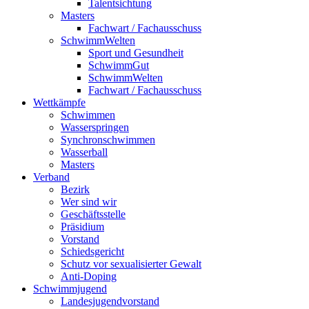
Talentsichtung
Masters
Fachwart / Fachausschuss
SchwimmWelten
Sport und Gesundheit
SchwimmGut
SchwimmWelten
Fachwart / Fachausschuss
Wettkämpfe
Schwimmen
Wasserspringen
Synchronschwimmen
Wasserball
Masters
Verband
Bezirk
Wer sind wir
Geschäftsstelle
Präsidium
Vorstand
Schiedsgericht
Schutz vor sexualisierter Gewalt
Anti-Doping
Schwimmjugend
Landesjugendvorstand