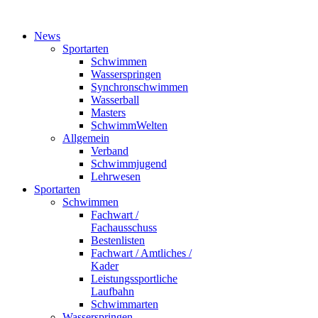
News
Sportarten
Schwimmen
Wasserspringen
Synchronschwimmen
Wasserball
Masters
SchwimmWelten
Allgemein
Verband
Schwimmjugend
Lehrwesen
Sportarten
Schwimmen
Fachwart /
Fachausschuss
Bestenlisten
Fachwart / Amtliches /
Kader
Leistungssportliche
Laufbahn
Schwimmarten
Wasserspringen