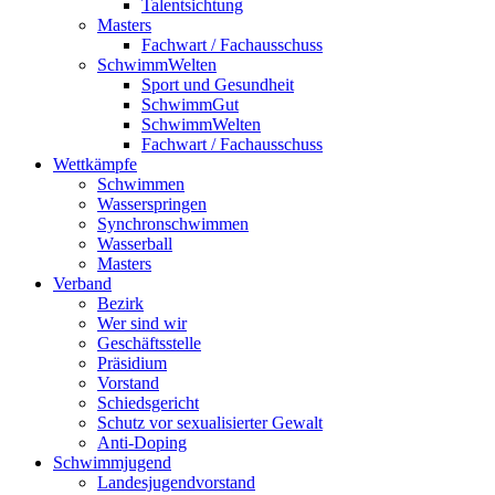
Talentsichtung
Masters
Fachwart / Fachausschuss
SchwimmWelten
Sport und Gesundheit
SchwimmGut
SchwimmWelten
Fachwart / Fachausschuss
Wettkämpfe
Schwimmen
Wasserspringen
Synchronschwimmen
Wasserball
Masters
Verband
Bezirk
Wer sind wir
Geschäftsstelle
Präsidium
Vorstand
Schiedsgericht
Schutz vor sexualisierter Gewalt
Anti-Doping
Schwimmjugend
Landesjugendvorstand