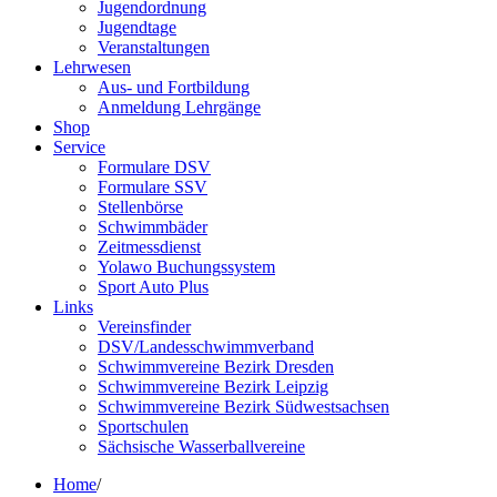
Jugendordnung
Jugendtage
Veranstaltungen
Lehrwesen
Aus- und Fortbildung
Anmeldung Lehrgänge
Shop
Service
Formulare DSV
Formulare SSV
Stellenbörse
Schwimmbäder
Zeitmessdienst
Yolawo Buchungssystem
Sport Auto Plus
Links
Vereinsfinder
DSV/Landesschwimmverband
Schwimmvereine Bezirk Dresden
Schwimmvereine Bezirk Leipzig
Schwimmvereine Bezirk Südwestsachsen
Sportschulen
Sächsische Wasserballvereine
Home
/