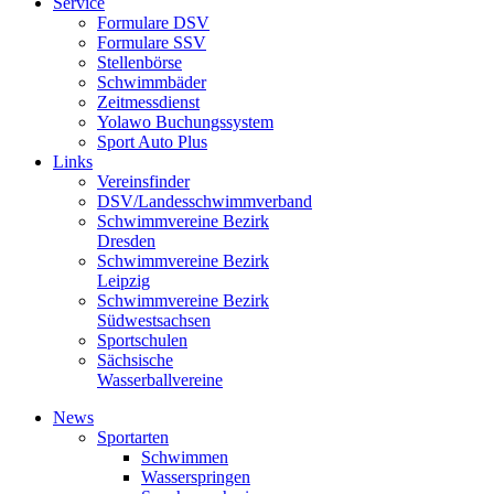
Service
Formulare DSV
Formulare SSV
Stellenbörse
Schwimmbäder
Zeitmessdienst
Yolawo Buchungssystem
Sport Auto Plus
Links
Vereinsfinder
DSV/Landesschwimmverband
Schwimmvereine Bezirk
Dresden
Schwimmvereine Bezirk
Leipzig
Schwimmvereine Bezirk
Südwestsachsen
Sportschulen
Sächsische
Wasserballvereine
News
Sportarten
Schwimmen
Wasserspringen