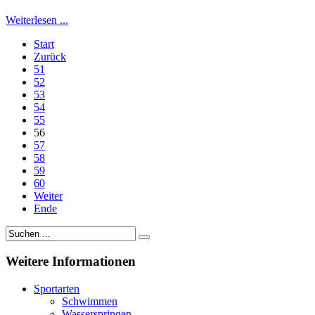
Weiterlesen ...
Start
Zurück
51
52
53
54
55
56
57
58
59
60
Weiter
Ende
Weitere
Informationen
Sportarten
Schwimmen
Wasserspringen