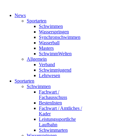
News
Sportarten
Schwimmen
Wasserspringen
Synchronschwimmen
Wasserball
Masters
SchwimmWelten
Allgemein
Verband
Schwimmjugend
Lehrwesen
Sportarten
Schwimmen
Fachwart /
Fachausschuss
Bestenlisten
Fachwart / Amtliches /
Kader
Leistungssportliche
Laufbahn
Schwimmarten
Wasserspringen