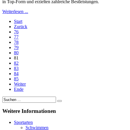
in Top-Form und erzielten zahlreiche Bestleistungen.
Weiterlesen ...
Start
Zurück
76
77
78
79
80
81
82
83
84
85
Weiter
Ende
Weitere
Informationen
Sportarten
Schwimmen