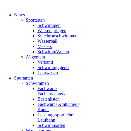
News
Sportarten
Schwimmen
Wasserspringen
Synchronschwimmen
Wasserball
Masters
SchwimmWelten
Allgemein
Verband
Schwimmjugend
Lehrwesen
Sportarten
Schwimmen
Fachwart /
Fachausschuss
Bestenlisten
Fachwart / Amtliches /
Kader
Leistungssportliche
Laufbahn
Schwimmarten
Wasserspringen