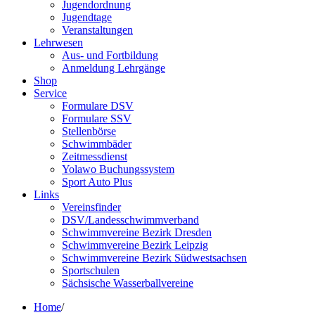
Jugendordnung
Jugendtage
Veranstaltungen
Lehrwesen
Aus- und Fortbildung
Anmeldung Lehrgänge
Shop
Service
Formulare DSV
Formulare SSV
Stellenbörse
Schwimmbäder
Zeitmessdienst
Yolawo Buchungssystem
Sport Auto Plus
Links
Vereinsfinder
DSV/Landesschwimmverband
Schwimmvereine Bezirk Dresden
Schwimmvereine Bezirk Leipzig
Schwimmvereine Bezirk Südwestsachsen
Sportschulen
Sächsische Wasserballvereine
Home
/