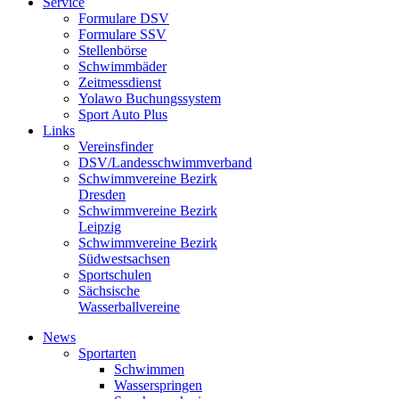
Service
Formulare DSV
Formulare SSV
Stellenbörse
Schwimmbäder
Zeitmessdienst
Yolawo Buchungssystem
Sport Auto Plus
Links
Vereinsfinder
DSV/Landesschwimmverband
Schwimmvereine Bezirk
Dresden
Schwimmvereine Bezirk
Leipzig
Schwimmvereine Bezirk
Südwestsachsen
Sportschulen
Sächsische
Wasserballvereine
News
Sportarten
Schwimmen
Wasserspringen