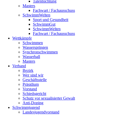
Talentsichtung
Masters
Fachwart / Fachausschuss
SchwimmWelten
Sport und Gesundheit
SchwimmGut
SchwimmWelten
Fachwart / Fachausschuss
Wettkämpfe
Schwimmen
Wasserspringen
Synchronschwimmen
Wasserball
Masters
Verband
Bezirk
Wer sind wir
Geschäftsstelle
Präsidium
Vorstand
Schiedsgericht
Schutz vor sexualisierter Gewalt
Anti-Doping
Schwimmjugend
Landesjugendvorstand