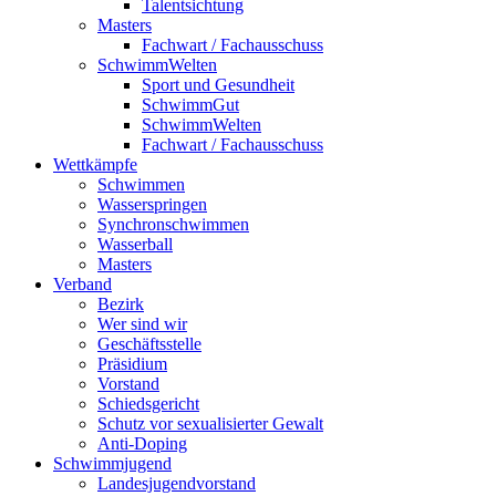
Talentsichtung
Masters
Fachwart / Fachausschuss
SchwimmWelten
Sport und Gesundheit
SchwimmGut
SchwimmWelten
Fachwart / Fachausschuss
Wettkämpfe
Schwimmen
Wasserspringen
Synchronschwimmen
Wasserball
Masters
Verband
Bezirk
Wer sind wir
Geschäftsstelle
Präsidium
Vorstand
Schiedsgericht
Schutz vor sexualisierter Gewalt
Anti-Doping
Schwimmjugend
Landesjugendvorstand