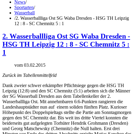
News
/
Sportarten
/
Wasserball
/
2. Wasserballliga Ost SG Waba Dresden - HSG TH Leipzig
12 : 8 - SC Chemnitz 5 : 1
2. Wasserballliga Ost SG Waba Dresden -
HSG TH Leipzig 12 : 8 - SC Chemnitz 5 :
1
vom 03.02.2015
Zurück im Tabellenmittelfeld
Dank zweier schwer erkämpfter Pflichtsiege gegen die HSG TH
Leipzig (12:8) und den SC Chemnitz (5:1) arbeiten sich die Männer
der SG Wasserball Dresden aus dem Tabellenkeller der 2.
Wasserballliga Ost. Mit annehmbaren 6:6-Punkten rangieren die
Landeshauptstädter nun auf einem soliden fünften Platz. Kurioser
Höhepunkt des Doppelspieltags stellte die Partie am Sonntagmorgen
gegen den SC Chemnitz dar. Bis weit ins dritte Viertel konnten die
beiderseits gut aufgelegten Torhüter Hendrik Grohmann (Dresden)
und Georg Matschewsky (Chemnitz) die Null halten. Erst drei
Minuten vor Ende des dritten Abschnitts erzielte Matias Sanchez das