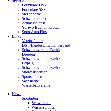
Service
Formulare DSV
Formulare SSV
Stellenbörse
Schwimmbäder
Zeitmessdienst
Yolawo Buchungssystem
Sport Auto Plus
Links
Vereinsfinder
DSV/Landesschwimmverband
Schwimmvereine Bezirk
Dresden
Schwimmvereine Bezirk
Leipzig
Schwimmvereine Bezirk
Südwestsachsen
Sportschulen
Sächsische
Wasserballvereine
News
Sportarten
Schwimmen
Wasserspringen