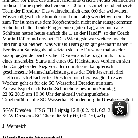
in dieser Partie spielentscheidende 1:0 für das zunehmend entnervte
Team der Dresdner. Das wahrscheinlich erste 0:0 der weltweiten
Wasserballgeschichte konnte somit noch abgewendet werden. "Bis
zum Tor ist man aus dem Kopfschütteln nicht mehr rausgekommen.
Sicherlich hatten beide Fänger einen guten Tag, aber auch alle
Schützen hatten heute einfach die ... an der Hand!", so der Coach
Martin Höfler und ergänzt: "Das Wichtigste war weiterzumachen
und ruhig zu bleiben, was wir als Team ganz gut geschafft haben."
Bereits am Samstagabend setzten sich die Dresdner mal wieder
knapp gegen den sächsischen Rivalen aus Leipzig durch. Trotz
eines miserablen Starts und eines 0:2 Rückstandes verdienten sich
die Gastgeber den Sieg vor allem durch eine kämpferisch
geschlossene Mannschaftsleistung, aus der Dirk Jaster mit drei
Treffern als treffsicherster Dresdner noch herausragte. In zwei
Wochen geht es für die SG Wasserball Dresden nun zum
Auswärtsspiel nach Berlin-Schöneberg bevor am Sonntag,
22.02.2015 um 10.30 Uhr der aktuell verlustpunktfreie
Tabellenführer, die SG Wasserball Brandenburg in Dresden gastiert.
SGW Dresden - HSG TH Leipzig 12:8 (0:2, 4:1, 6:2, 2:3)
SGW Dresden - SC Chemnitz 5:1 (0:0, 0:0, 1:0, 4:1)
J. Weinreich