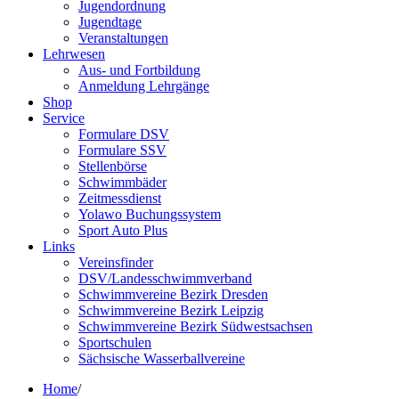
Jugendordnung
Jugendtage
Veranstaltungen
Lehrwesen
Aus- und Fortbildung
Anmeldung Lehrgänge
Shop
Service
Formulare DSV
Formulare SSV
Stellenbörse
Schwimmbäder
Zeitmessdienst
Yolawo Buchungssystem
Sport Auto Plus
Links
Vereinsfinder
DSV/Landesschwimmverband
Schwimmvereine Bezirk Dresden
Schwimmvereine Bezirk Leipzig
Schwimmvereine Bezirk Südwestsachsen
Sportschulen
Sächsische Wasserballvereine
Home
/