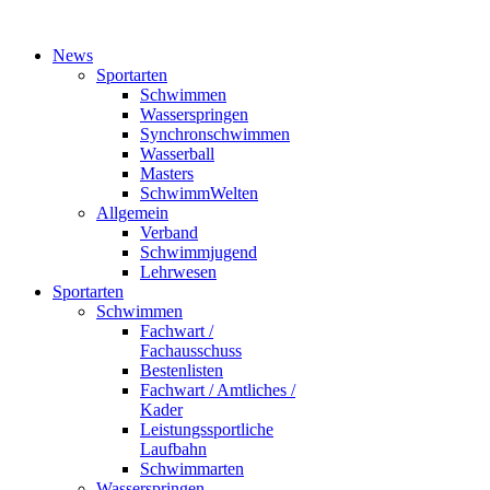
News
Sportarten
Schwimmen
Wasserspringen
Synchronschwimmen
Wasserball
Masters
SchwimmWelten
Allgemein
Verband
Schwimmjugend
Lehrwesen
Sportarten
Schwimmen
Fachwart /
Fachausschuss
Bestenlisten
Fachwart / Amtliches /
Kader
Leistungssportliche
Laufbahn
Schwimmarten
Wasserspringen