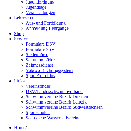
Jugendordnung
Jugendtage
Veranstaltungen
Lehrwesen
Aus- und Fortbildung
Anmeldung Lehrgänge
Shop
Service
Formulare DSV
Formulare SSV
Stellenbörse
Schwimmbäder
Zeitmessdienst
Yolawo Buchungssystem
Sport Auto Plus
Links
Vereinsfinder
DSV/Landesschwimmverband
Schwimmvereine Bezirk Dresden
Schwimmvereine Bezirk Leipzig
Schwimmvereine Bezirk Südwestsachsen
Sportschulen
Sächsische Wasserballvereine
Home
/