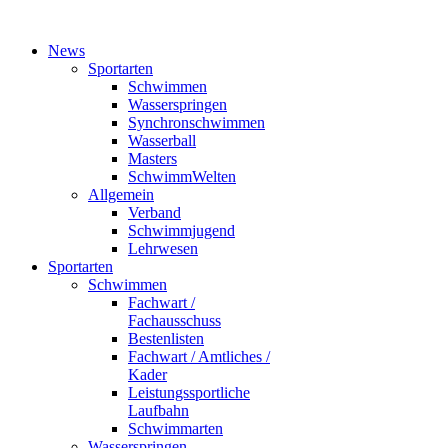
News
Sportarten
Schwimmen
Wasserspringen
Synchronschwimmen
Wasserball
Masters
SchwimmWelten
Allgemein
Verband
Schwimmjugend
Lehrwesen
Sportarten
Schwimmen
Fachwart /
Fachausschuss
Bestenlisten
Fachwart / Amtliches /
Kader
Leistungssportliche
Laufbahn
Schwimmarten
Wasserspringen