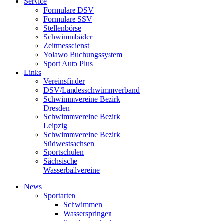
Service
Formulare DSV
Formulare SSV
Stellenbörse
Schwimmbäder
Zeitmessdienst
Yolawo Buchungssystem
Sport Auto Plus
Links
Vereinsfinder
DSV/Landesschwimmverband
Schwimmvereine Bezirk
Dresden
Schwimmvereine Bezirk
Leipzig
Schwimmvereine Bezirk
Südwestsachsen
Sportschulen
Sächsische
Wasserballvereine
News
Sportarten
Schwimmen
Wasserspringen