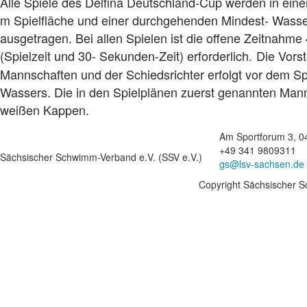
Alle Spiele des Delfina Deutschland-Cup werden in ein
m Spielfläche und einer durchgehenden Mindest- Wasse
ausgetragen. Bei allen Spielen ist die offene Zeitnahme
(Spielzeit und 30- Sekunden-Zeit) erforderlich.
Die Vorst
Mannschaften und der Schiedsrichter erfolgt vor dem Sp
Wassers. Die in den Spielplänen zuerst genannten Mann
weißen Kappen.
Am Sportforum 3, 0
+49 341 9809311
Sächsischer Schwimm-Verband e.V. (SSV e.V.)
gs@lsv-sachsen.de
Copyright Sächsischer S