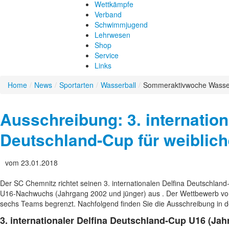
Wettkämpfe
Allgemein
Schwimmen
Schwimmen
Verband
Wasserspringen
Schwimmen
Wasserspringen
Verband
Fachwart / Fachausschuss
Schwimmjugend
Synchronschwimmen
Wasserspringen
Bezirk
Synchronschwimmen
Schwimmjugend
Bestenlisten
Fachwart / Fachausschuss
Lehrwesen
Wasserball
Synchronschwimmen
Wer sind wir
Landesjugendvorstand
Wasserball
Lehrwesen
Fachwart / Amtliches / Kader
Fachwart / Fachausschuss
Shop
Masters
Wasserball
Geschäftsstelle
Jugendordnung
Aus- und Fortbildung
Masters
Leistungssportliche Laufbahn
Fachwart / Amtliches / Kader
Fachwart / Fachausschuss
Service
SchwimmWelten
Masters
Präsidium
Jugendtage
Anmeldung Lehrgänge
SchwimmWelten
Schwimmarten
Fachwart / Amtliches / Kader
Fachwart / Fachausschuss
Links
Vorstand
Veranstaltungen
Formulare DSV
Spielplan / Ergebnisse
Sport und Gesundheit
Schiedsgericht
Formulare SSV
Vereinsfinder
Erfolge
SchwimmGut
Home
/
News
/
Sportarten
/
Wasserball
/
Sommeraktivwoche Wasser
Schutz vor sexualisierter Gewalt
Stellenbörse
DSV/Landesschwimmverband
Talentsichtung
SchwimmWelten
Anti-Doping
Schwimmbäder
Schwimmvereine Bezirk Dresden
Fachwart / Fachausschuss
Zeitmessdienst
Schwimmvereine Bezirk Leipzig
Ausschreibung: 3. internation
Yolawo Buchungssystem
Schwimmvereine Bezirk Südwestsac
Sport Auto Plus
Sportschulen
Deutschland-Cup für weiblic
Sächsische Wasserballvereine
vom 23.01.2018
Der SC Chemnitz richtet seinen 3. internationalen Delfina Deutschland
U16-Nachwuchs (Jahrgang 2002 und jünger) aus . Der Wettbewerb vom 
sechs Teams begrenzt. Nachfolgend finden Sie die Ausschreibung in d
3. internationaler Delfina Deutschland-Cup U16 (Ja