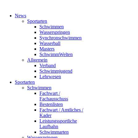
News
Sportarten
Schwimmen
Wasserspringen
Synchronschwimmen
Wasserball
Masters
SchwimmWelten
Allgemein
Verband
Schwimmjugend
Lehrwesen
Sportarten
Schwimmen
Fachwart /
Fachausschuss
Bestenlisten
Fachwart / Amtliches /
Kader
Leistungssportliche
Laufbahn
Schwimmarten
Wasserspringen