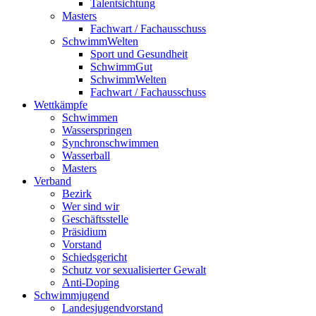
Talentsichtung
Masters
Fachwart / Fachausschuss
SchwimmWelten
Sport und Gesundheit
SchwimmGut
SchwimmWelten
Fachwart / Fachausschuss
Wettkämpfe
Schwimmen
Wasserspringen
Synchronschwimmen
Wasserball
Masters
Verband
Bezirk
Wer sind wir
Geschäftsstelle
Präsidium
Vorstand
Schiedsgericht
Schutz vor sexualisierter Gewalt
Anti-Doping
Schwimmjugend
Landesjugendvorstand