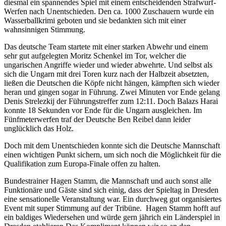
diesmal ein spannendes Spiel mit einem entscheidenden Strafwurf-
Werfen nach Unentschieden. Den ca. 1000 Zuschauern wurde ein
Wasserballkrimi geboten und sie bedankten sich mit einer
wahnsinnigen Stimmung.
Das deutsche Team startete mit einer starken Abwehr und einem
sehr gut aufgelegten Moritz Schenkel im Tor, welcher die
ungarischen Angriffe wieder und wieder abwehrte. Und selbst als
sich die Ungarn mit drei Toren kurz nach der Halbzeit absetzten,
ließen die Deutschen die Köpfe nicht hängen, kämpften sich wieder
heran und gingen sogar in Führung. Zwei Minuten vor Ende gelang
Denis Strelezkij der Führungstreffer zum 12:11. Doch Balazs Harai
konnte 18 Sekunden vor Ende für die Ungarn ausgleichen. Im
Fünfmeterwerfen traf der Deutsche Ben Reibel dann leider
unglücklich das Holz.
Doch mit dem Unentschieden konnte sich die Deutsche Mannschaft
einen wichtigen Punkt sichern, um sich noch die Möglichkeit für die
Qualifikation zum Europa-Finale offen zu halten.
Bundestrainer Hagen Stamm, die Mannschaft und auch sonst alle
Funktionäre und Gäste sind sich einig, dass der Spieltag in Dresden
eine sensationelle Veranstaltung war. Ein durchweg gut organisiertes
Event mit super Stimmung auf der Tribüne. Hagen Stamm hofft auf
ein baldiges Wiedersehen und würde gern jährich ein Länderspiel in