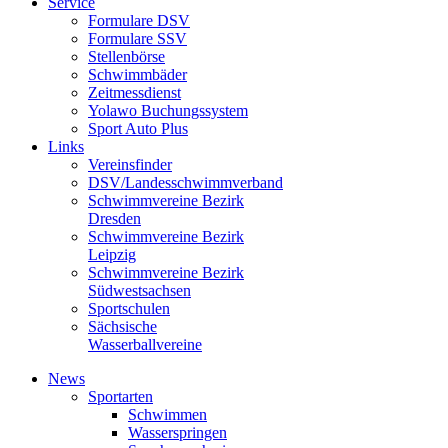
Service
Formulare DSV
Formulare SSV
Stellenbörse
Schwimmbäder
Zeitmessdienst
Yolawo Buchungssystem
Sport Auto Plus
Links
Vereinsfinder
DSV/Landesschwimmverband
Schwimmvereine Bezirk
Dresden
Schwimmvereine Bezirk
Leipzig
Schwimmvereine Bezirk
Südwestsachsen
Sportschulen
Sächsische
Wasserballvereine
News
Sportarten
Schwimmen
Wasserspringen