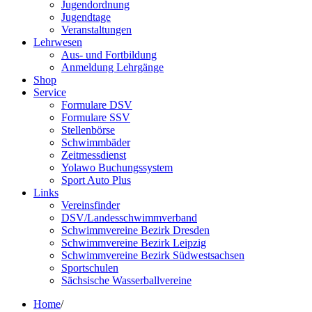
Jugendordnung
Jugendtage
Veranstaltungen
Lehrwesen
Aus- und Fortbildung
Anmeldung Lehrgänge
Shop
Service
Formulare DSV
Formulare SSV
Stellenbörse
Schwimmbäder
Zeitmessdienst
Yolawo Buchungssystem
Sport Auto Plus
Links
Vereinsfinder
DSV/Landesschwimmverband
Schwimmvereine Bezirk Dresden
Schwimmvereine Bezirk Leipzig
Schwimmvereine Bezirk Südwestsachsen
Sportschulen
Sächsische Wasserballvereine
Home
/