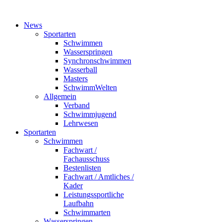
News
Sportarten
Schwimmen
Wasserspringen
Synchronschwimmen
Wasserball
Masters
SchwimmWelten
Allgemein
Verband
Schwimmjugend
Lehrwesen
Sportarten
Schwimmen
Fachwart /
Fachausschuss
Bestenlisten
Fachwart / Amtliches /
Kader
Leistungssportliche
Laufbahn
Schwimmarten
Wasserspringen