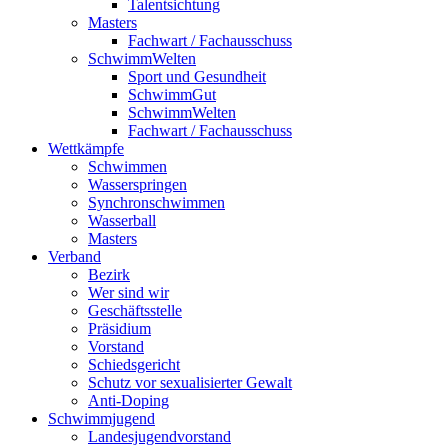
Talentsichtung
Masters
Fachwart / Fachausschuss
SchwimmWelten
Sport und Gesundheit
SchwimmGut
SchwimmWelten
Fachwart / Fachausschuss
Wettkämpfe
Schwimmen
Wasserspringen
Synchronschwimmen
Wasserball
Masters
Verband
Bezirk
Wer sind wir
Geschäftsstelle
Präsidium
Vorstand
Schiedsgericht
Schutz vor sexualisierter Gewalt
Anti-Doping
Schwimmjugend
Landesjugendvorstand