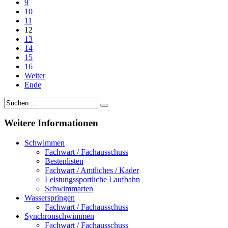
9
10
11
12
13
14
15
16
Weiter
Ende
Weitere
Informationen
Schwimmen
Fachwart / Fachausschuss
Bestenlisten
Fachwart / Amtliches / Kader
Leistungssportliche Laufbahn
Schwimmarten
Wasserspringen
Fachwart / Fachausschuss
Synchronschwimmen
Fachwart / Fachausschuss