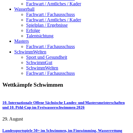
Fachwart / Amtliches / Kader
Wasserball
Fachwart / Fachausschuss
Fachwart / Amtliches / Kader
Spielplan / Ergebnisse
Erfolge
Talentsichtung
Masters
Fachwart / Fachausschuss
SchwimmWelten
Sport und Gesundheit
SchwimmGut
SchwimmWelten
Fachwart / Fachausschuss
Wettkämpfe
Schwimmen
10. Internationale Offene Sächsische Landes- und Mastersmeisterschaften
und 10. Pöhl-Cup im Freiwasserschwimmen 2026
29. August
Landessportspiele 50+ im Schwimmen, im Finswimming, Wasserrettung