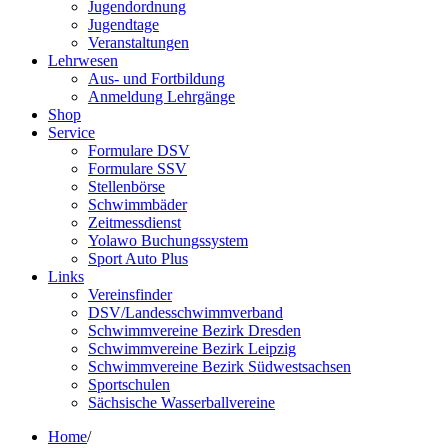
Jugendordnung
Jugendtage
Veranstaltungen
Lehrwesen
Aus- und Fortbildung
Anmeldung Lehrgänge
Shop
Service
Formulare DSV
Formulare SSV
Stellenbörse
Schwimmbäder
Zeitmessdienst
Yolawo Buchungssystem
Sport Auto Plus
Links
Vereinsfinder
DSV/Landesschwimmverband
Schwimmvereine Bezirk Dresden
Schwimmvereine Bezirk Leipzig
Schwimmvereine Bezirk Südwestsachsen
Sportschulen
Sächsische Wasserballvereine
Home
/