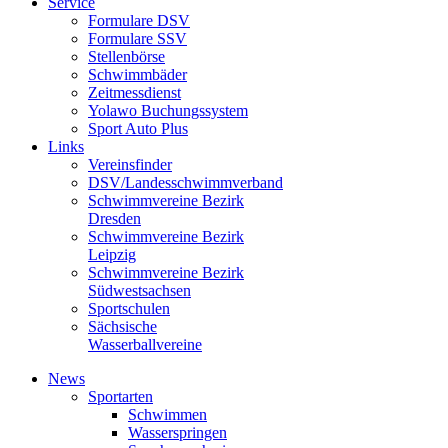
Service
Formulare DSV
Formulare SSV
Stellenbörse
Schwimmbäder
Zeitmessdienst
Yolawo Buchungssystem
Sport Auto Plus
Links
Vereinsfinder
DSV/Landesschwimmverband
Schwimmvereine Bezirk
Dresden
Schwimmvereine Bezirk
Leipzig
Schwimmvereine Bezirk
Südwestsachsen
Sportschulen
Sächsische
Wasserballvereine
News
Sportarten
Schwimmen
Wasserspringen