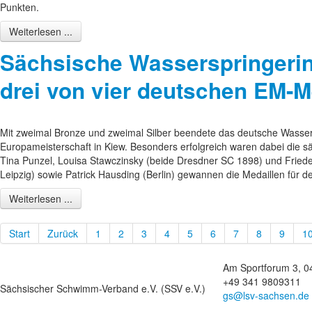
Punkten.
Weiterlesen ...
Sächsische Wasserspringeri
drei von vier deutschen EM-M
Mit zweimal Bronze und zweimal Silber beendete das deutsche Wasse
Europameisterschaft in Kiew. Besonders erfolgreich waren dabei die s
Tina Punzel, Louisa Stawczinsky (beide Dresdner SC 1898) und Fried
Leipzig) sowie Patrick Hausding (Berlin) gewannen die Medaillen für d
Weiterlesen ...
Start
Zurück
1
2
3
4
5
6
7
8
9
1
Am Sportforum 3, 0
+49 341 9809311
Sächsischer Schwimm-Verband e.V. (SSV e.V.)
gs@lsv-sachsen.de