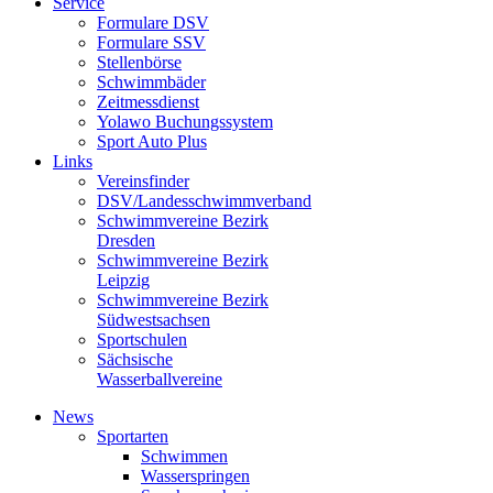
Service
Formulare DSV
Formulare SSV
Stellenbörse
Schwimmbäder
Zeitmessdienst
Yolawo Buchungssystem
Sport Auto Plus
Links
Vereinsfinder
DSV/Landesschwimmverband
Schwimmvereine Bezirk
Dresden
Schwimmvereine Bezirk
Leipzig
Schwimmvereine Bezirk
Südwestsachsen
Sportschulen
Sächsische
Wasserballvereine
News
Sportarten
Schwimmen
Wasserspringen