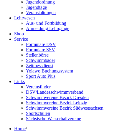
Jugendordnung
Jugendtage
Veranstaltungen
Lehrwesen
Aus- und Fortbildung
Anmeldung Lehrgänge
Shop
Service
Formulare DSV
Formulare SSV
Stellenbörse
Schwimmbäder
Zeitmessdienst
Yolawo Buchungssystem
Sport Auto Plus
Links
Vereinsfinder
DSV/Landesschwimmverband
Schwimmvereine Bezirk Dresden
Schwimmvereine Bezirk Leipzig
Schwimmvereine Bezirk Südwestsachsen
Sportschulen
Sächsische Wasserballvereine
Home
/