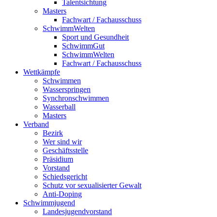
Talentsichtung
Masters
Fachwart / Fachausschuss
SchwimmWelten
Sport und Gesundheit
SchwimmGut
SchwimmWelten
Fachwart / Fachausschuss
Wettkämpfe
Schwimmen
Wasserspringen
Synchronschwimmen
Wasserball
Masters
Verband
Bezirk
Wer sind wir
Geschäftsstelle
Präsidium
Vorstand
Schiedsgericht
Schutz vor sexualisierter Gewalt
Anti-Doping
Schwimmjugend
Landesjugendvorstand