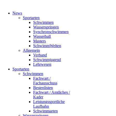
News
Sportarten
Schwimmen
Wasserspringen
Synchronschwimmen
Wasserball
Masters
SchwimmWelten
Allgemein
Verband
Schwimmjugend
Lehrwesen
Sportarten
Schwimmen
Fachwart /
Fachausschuss
Bestenlisten
Fachwart / Amtliches /
Kader
Leistungssportliche
Laufbahn
Schwimmarten
Wasserspringen