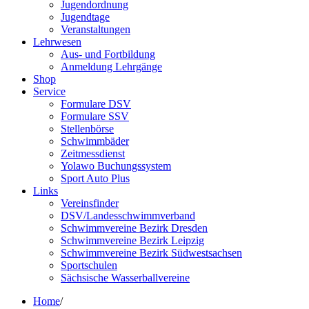
Jugendordnung
Jugendtage
Veranstaltungen
Lehrwesen
Aus- und Fortbildung
Anmeldung Lehrgänge
Shop
Service
Formulare DSV
Formulare SSV
Stellenbörse
Schwimmbäder
Zeitmessdienst
Yolawo Buchungssystem
Sport Auto Plus
Links
Vereinsfinder
DSV/Landesschwimmverband
Schwimmvereine Bezirk Dresden
Schwimmvereine Bezirk Leipzig
Schwimmvereine Bezirk Südwestsachsen
Sportschulen
Sächsische Wasserballvereine
Home
/