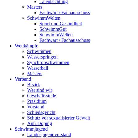
Talentsichtung
Masters
Fachwart / Fachausschuss
SchwimmWelten
Sport und Gesundheit
SchwimmGut
SchwimmWelten
Fachwart / Fachausschuss
Wettkämpfe
Schwimmen
Wasserspringen
Synchronschwimmen
Wasserball
Masters
Verband
Bezirk
Wer sind wir
Geschäftsstelle
Präsidium
Vorstand
Schiedsgericht
Schutz vor sexualisierter Gewalt
Anti-Doping
Schwimmjugend
Landesjugendvorstand