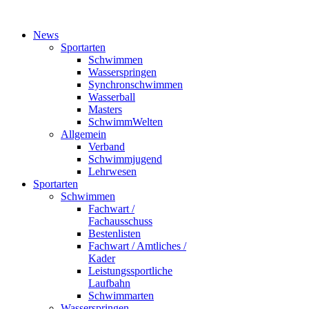
News
Sportarten
Schwimmen
Wasserspringen
Synchronschwimmen
Wasserball
Masters
SchwimmWelten
Allgemein
Verband
Schwimmjugend
Lehrwesen
Sportarten
Schwimmen
Fachwart /
Fachausschuss
Bestenlisten
Fachwart / Amtliches /
Kader
Leistungssportliche
Laufbahn
Schwimmarten
Wasserspringen