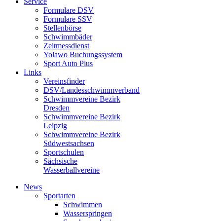
Service
Formulare DSV
Formulare SSV
Stellenbörse
Schwimmbäder
Zeitmessdienst
Yolawo Buchungssystem
Sport Auto Plus
Links
Vereinsfinder
DSV/Landesschwimmverband
Schwimmvereine Bezirk
Dresden
Schwimmvereine Bezirk
Leipzig
Schwimmvereine Bezirk
Südwestsachsen
Sportschulen
Sächsische
Wasserballvereine
News
Sportarten
Schwimmen
Wasserspringen