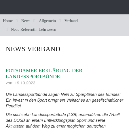
News
Home
News
Allgemein
Verband
Neue Referentin Lehrwesen
Sportarten
Sportarten
Wettkämpfe
Allgemein
Schwimmen
Schwimmen
NEWS VERBAND
Verband
Wasserspringen
Schwimmen
Wasserspringen
Verband
Fachwart / Fachausschuss
Schwimmjugend
Synchronschwimmen
Wasserspringen
Bezirk
Synchronschwimmen
Schwimmjugend
Bestenlisten
Fachwart / Fachausschuss
POTSDAMER ERKLÄRUNG DER
LANDESSPORTBÜNDE
Lehrwesen
Wasserball
Synchronschwimmen
Wer sind wir
Landesjugendvorstand
Wasserball
Lehrwesen
Fachwart / Amtliches / Kader
Fachwart / Fachausschuss
vom 19.10.2023
Shop
Masters
Wasserball
Geschäftsstelle
Jugendordnung
Aus- und Fortbildung
Masters
Leistungssportliche Laufbahn
Fachwart / Amtliches / Kader
Fachwart / Fachausschuss
Die Landessportbünde sagen Nein zu Sparplänen des Bundes:
Ein Invest in den Sport bringt ein Vielfaches an gesellschaftlicher
Service
SchwimmWelten
Masters
Präsidium
Jugendtage
Anmeldung Lehrgänge
SchwimmWelten
Schwimmarten
Fachwart / Amtliches / Kader
Fachwart / Fachausschuss
Rendite!
Links
Vorstand
Veranstaltungen
Formulare DSV
Spielplan / Ergebnisse
Sport und Gesundheit
Die sechzehn Landessportbünde (LSB) unterstützen die Arbeit
des DOSB an einem Entwicklungsplan Sport und seine
Aktivitäten auf dem Weg zu einer möglichen deutschen
Schiedsgericht
Formulare SSV
Vereinsfinder
Erfolge
SchwimmGut