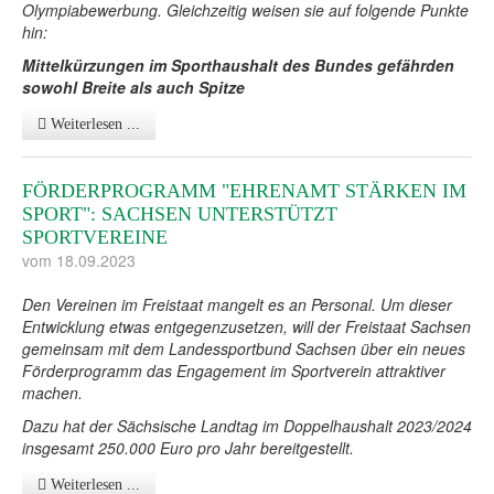
Olympiabewerbung. Gleichzeitig weisen sie auf folgende Punkte
hin:
Schutz vor sexualisierter Gewalt
Stellenbörse
DSV/Landesschwimmverband
Talentsichtung
SchwimmWelten
Mittelkürzungen im Sporthaushalt des Bundes gefährden
Anti-Doping
Schwimmbäder
Schwimmvereine Bezirk Dresden
Fachwart / Fachausschuss
sowohl Breite als auch Spitze
Zeitmessdienst
Schwimmvereine Bezirk Leipzig
Weiterlesen ...
Yolawo Buchungssystem
Schwimmvereine Bezirk Südwestsachsen
FÖRDERPROGRAMM "EHRENAMT STÄRKEN IM
SPORT": SACHSEN UNTERSTÜTZT
Sport Auto Plus
Sportschulen
SPORTVEREINE
Sächsische Wasserballvereine
vom 18.09.2023
Den Vereinen im Freistaat mangelt es an Personal. Um dieser
Entwicklung etwas entgegenzusetzen, will der Freistaat Sachsen
gemeinsam mit dem Landessportbund Sachsen über ein neues
Förderprogramm das Engagement im Sportverein attraktiver
machen.
Dazu hat der Sächsische Landtag im Doppelhaushalt 2023/2024
insgesamt 250.000 Euro pro Jahr bereitgestellt.
Weiterlesen ...