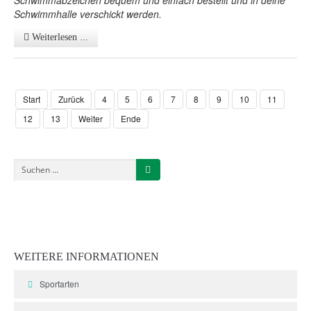
Schwimmabzeichen bequem und einfach bestellt und in deine
Schwimmhalle verschickt werden.
Weiterlesen ...
Start
Zurück
4
5
6
7
8
9
10
11
12
13
Weiter
Ende
WEITERE
INFORMATIONEN
Sportarten